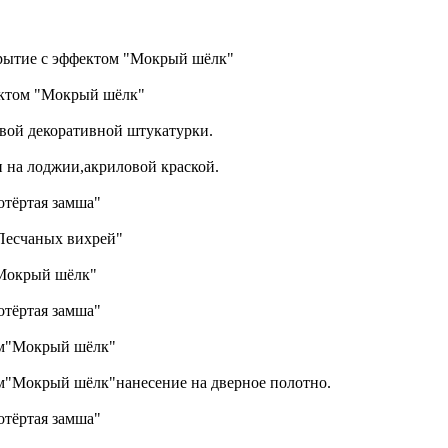
рытие с эффектом "Мокрый шёлк"
ектом "Мокрый шёлк"
вой декоративной штукатурки.
н на лоджии,акриловой краской.
отёртая замша"
Песчаных вихрей"
"Мокрый шёлк"
отёртая замша"
ом"Мокрый шёлк"
м"Мокрый шёлк"нанесение на дверное полотно.
отёртая замша"