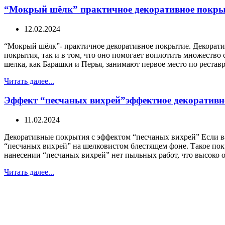
“Мокрый шёлк” практичное декоративное покры
12.02.2024
“Мокрый шёлк”- практичное декоративное покрытие. Декорат
покрытия, так и в том, что оно помогает воплотить множество
шелка, как Барашки и Перья, занимают первое место по рестав
Читать далее...
Эффект “песчаных вихрей”эффектное декоративн
11.02.2024
Декоративные покрытия с эффектом “песчаных вихрей” Если в
“песчаных вихрей” на шелковистом блестящем фоне. Такое по
нанесении “песчаных вихрей” нет пыльных работ, что высоко 
Читать далее...