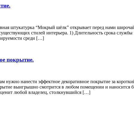
тие.
ивная штукатурка “Мокрый шёлк” открывает перед нами широча
 существующих стилей интерьера. 1) Длительность срока службы 
рируемости среди […]
ое покрытие.
ам нужно нанести эффектное декоративное покрытие за коротки
крытие выигрышно смотрится в любом помещении и наносится б
оценит любой владелец, столкнувшийся […]