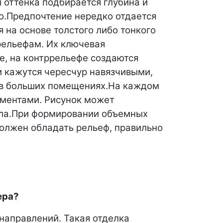
 оттенка подбирается глубина и
о.
Предпочтение нередко отдается
на основе толстого либо тонкого
рельефам. Их ключевая
фе, на контррельефе создаются
и кажутся чересчур навязчивыми,
в больших помещениях.
На каждом
ументами. Рисунок может
ла.
При формировании объемных
олжен обладать рельеф, правильно
ера?
 направлений. Такая отделка