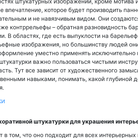
остях штукатурных изображений, кроме мотива и
ее впечатление, которое будет производить панн
ельным и не навязчивым видом. Они создаются 
кже контррельефы – обратная разновидность ба
и. В областях, где есть выпуклости на барелье
ьефные изображения, но большинству людей он
оформление уместно применять исключительно 
 штукатурки важно пользоваться чистыми инстр
часть. Тут все зависит от художественного замыс
венными навыками, понимать, какой глубиной д
я.
екоративной штукатурки для украшения интерь
т в том, что оно подходит для всех интерьерных