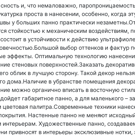
асность и, что немаловажно, паропроницаемость
катурка проста в нанесении, особенно, когда э
швы у больших панно практически незаметны.
От
тся стойкостью к механическим воздействиям, 
 состоит в устойчивости к действию ультрафиол
овечностью.
Большой выбор оттенков и фактур п
ые эффекты. Оптимальную технологию нанесени
яние стеновых поверхностей.
Заказать декоратив
го облик в лучшую сторону. Такой декор нельз
го дома.
Наличие в убранстве помещения декор
ние можно органично вписать в восточную стил
дойдет габаритное панно, а для маленького – 
 цветовая палитра.
Современные техники нанес
покрытия. Настенные панно не меняют исходный
и интерьерам.
Художественные панно, создавае
ни привносят в интерьеры эксклюзивные нотки, 