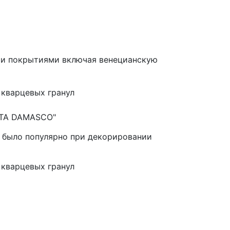
ми покрытиями включая венецианскую
 кварцевых гранул
SETA DAMASCO"
а было популярно при декорировании
 кварцевых гранул