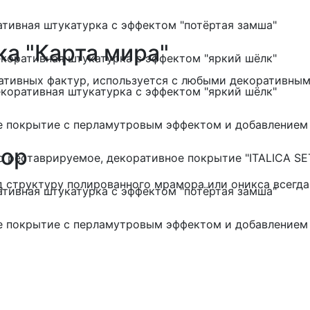
тивная штукатурка с эффектом "потёртая замша"
ка "Карта мира"
коративная штукатурка с эффектом "яркий шёлк"
ативных фактур, используется с любыми декоративны
коративная штукатурка с эффектом "яркий шёлк"
ое покрытие с перламутровым эффектом и добавлением
мор
о реставрируемое, декоративное покрытие "ITALICA 
д структуру полированного мрамора или оникса всегд
тивная штукатурка с эффектом "потёртая замша"
ое покрытие с перламутровым эффектом и добавлением