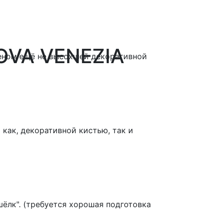
OVA VENEZIA
еном ещё не высохшей декоративной
как, декоративной кистью, так и
ёлк". (требуется хорошая подготовка