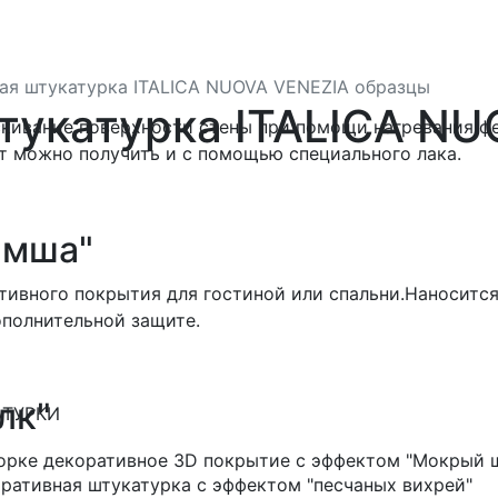
ая штукатурка ITALICA NUOVA VENEZIA образцы
тукатурка ITALICA NU
скивание поверхности стены при помощи нагревания ф
т можно получить и с помощью специального лака.
амша"
ивного покрытия для гостиной или спальни.Наносится 
ополнительной защите.
лк"
АТУРКИ
орке декоративное 3D покрытие с эффектом "Мокрый ш
ративная штукатурка с эффектом "песчаных вихрей"