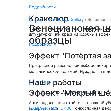
Подробности
Кракелюр
Главная
/
New Photo Gallery
/
Венецианск
Венецианская ш
Эффект трещин - искусственное растре
штукатурки или краски.Подобный эффек
образцы
Подробности
Эффект "Потёртая з
Прекрасное решение при выборе декорат
металлической кельмой. Нуждается в д
Наши работы
Подробности
Эффект "Мокрый шё
ТОНКОСЛОЙНЫЕ ДЕКОРАТИВНЫЕ ШТУК
Антивандальное и стойкое к влажной уб
ITALICA RIFLETTE 400
Тонкослойная деко
поверхностей)