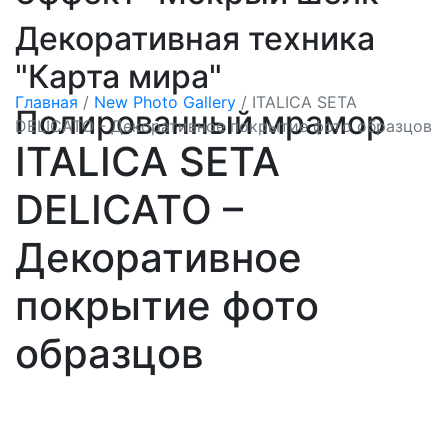
Декоративная техника
"Карта мира"
Главная
/
New Photo Gallery
/
ITALICA SETA
Полированный мрамор
DELICATO - Декоративное покрытие фото образцов
ITALICA SETA
DELICATO –
Декоративное
покрытие фото
образцов