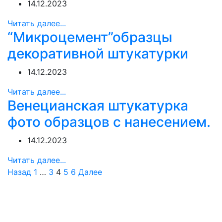
14.12.2023
Читать далее...
“Микроцемент”образцы
декоративной штукатурки
14.12.2023
Читать далее...
Венецианская штукатурка
фото образцов с нанесением.
14.12.2023
Читать далее...
Пагинация
Назад
1
…
3
4
5
6
Далее
записей